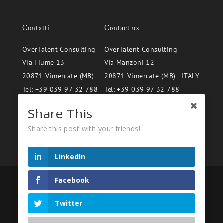
Contatti
Contact us
OverTalent Consulting
OverTalent Consulting
Via Fiume 13
Via Manzoni 12
20871 Vimercate (MB)
20871 Vimercate (MB) - ITALY
Tel:
+39 039 97 32 788
Tel:
+39 039 97 32 788
email:
info@overtalent.it
email:
info@overtalent.it
Share This
Share this post with your friends!
LinkedIn
Facebook
2026
2026 © OverTalent Consulting - Sede Legale: Via Manzoni 58/A,
Twitter
20872 Cornate d'Adda (MB) | Sede Operativa: Via Fiume 13, 20871