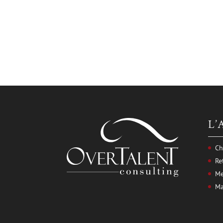
L’
Ch
Re
Me
Ma