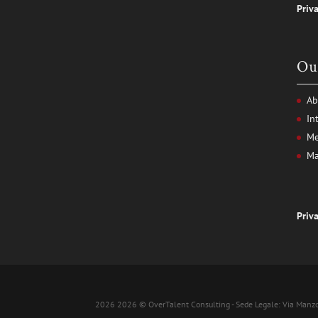
Priv
Ou
Ab
In
Me
Ma
Priv
2026
2026 © OverTalent Consulting - Sede Legale: Via Manzo