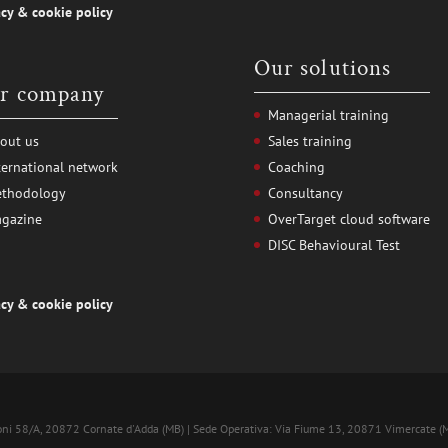
acy
&
cookie policy
Our solutions
r company
Managerial training
Sales training
out us
Coaching
ternational network
Consultancy
thodology
OverTarget cloud software
gazine
DISC Behavioural Test
acy
&
cookie policy
ni 58/A, 20872 Cornate d'Adda (MB) | Sede Operativa: Via Fiume 13, 20871 Vimercate (