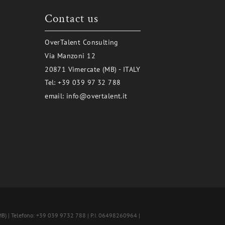
Contact us
OverTalent Consulting
Via Manzoni 12
20871 Vimercate (MB) - ITALY
Tel:
+39 039 97 32 788
email:
info@overtalent.it
MB) | Telefono: +39 039 9732 788 | P.I. 06498260964 |