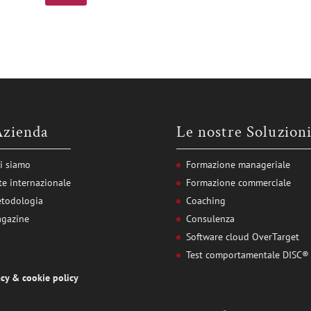
a
o
N
c
n
e
y
e
w
P
a
s
o
l
l
l
l
e
i
a
t
c
N
t
y
e
e
*
w
r
s
Azienda
Le nostre Soluzion
l
e
t
i siamo
Formazione manageriale
t
te internazionale
Formazione commerciale
e
r
todologia
Coaching
gazine
Consulenza
Software cloud OverTarget
Test comportamentale DISC®
acy
&
cookie policy