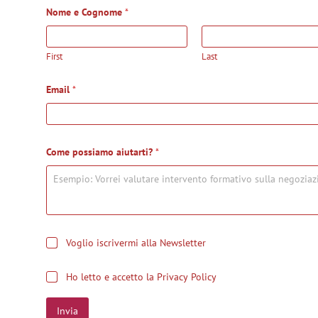
Nome e Cognome
*
First
Last
Email
*
Come possiamo aiutarti?
*
a
I
Voglio iscrivermi alla Newsletter
l
s
l
c
a
P
Ho letto e accetto la Privacy Policy
r
N
r
i
o
i
z
m
Invia
v
i
e