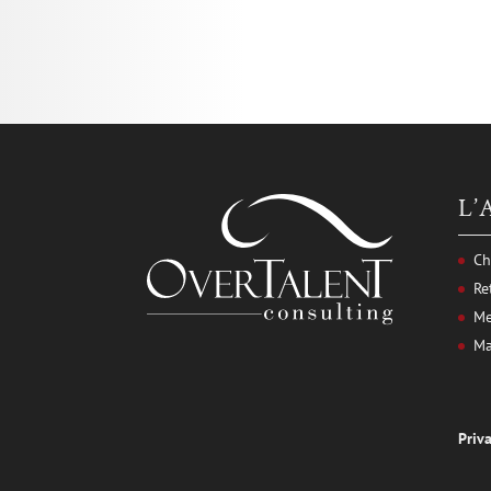
L’
Ch
Re
Me
Ma
Priv