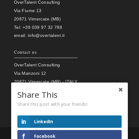
OverTalent Consulting
Via Fiume 13
20871 Vimercate (MB)
Tel:
+39 039 97 32 788
email:
info@overtalent.it
Contact us
OverTalent Consulting
Via Manzoni 12
20871 Vimercate (MB) - ITALY
Tel:
+39 039 97 32 788
Share This
email:
info@overtalent.it
Share this post with your friends!
LinkedIn
Facebook